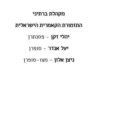
מקהלת ברתיני
התזמורת הקאמרית הישראלית
יהלי זקן
- פסנתרן
יעל אנדר
- סופרן
ניצן אלון
- מצו-סופרן
רון זילברשטיין
- טנור
דימיטרי נגרימובסקי
- בריטון
מנצח -
רונן בורשבסקי