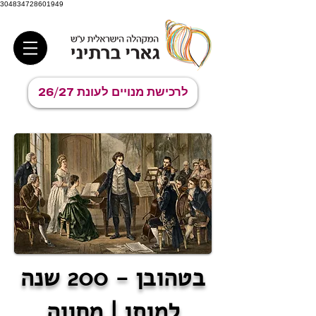
304834728601949
לרכישת מנויים לעונת 26/27
בטהובן - 200 שנה
למותו | מחווה